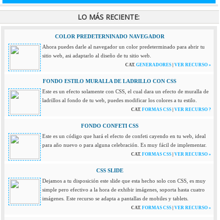
LO MÁS RECIENTE:
COLOR PREDETERNINADO NAVEGADOR
Ahora puedes darle al navegador un color predeterminado para abrir tu
sitio web, asi adaptarlo al diseño de tu sitio web.
CAT.
GENERADORES
|
VER RECURSO »
FONDO ESTILO MURALLA DE LADRILLO CON CSS
Este es un efecto solamente con CSS, el cual dara un efecto de muralla de
ladrillos al fondo de tu web, puedes modificar los colores a tu estilo.
CAT.
FORMAS CSS
|
VER RECURSO ?
FONDO CONFETI CSS
Este es un código que hará el efecto de confeti cayendo en tu web, ideal
para año nuevo o para alguna celebración. Es muy fácil de implementar.
CAT.
FORMAS CSS
|
VER RECURSO »
CSS SLIDE
Dejamos a tu disposición este slide que esta hecho solo con CSS, es muy
simple pero efectivo a la hora de exhibir imágenes, soporta hasta cuatro
imágenes. Este recurso se adapta a pantallas de mobiles y tablets.
CAT.
FORMAS CSS
|
VER RECURSO »