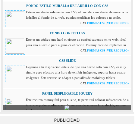
FONDO ESTILO MURALLA DE LADRILLO CON CSS
Este es un efecto solamente con CSS, el cual dara un efecto de muralla de
ladrillos al fondo de tu web, puedes modificar los colores a tu estilo.
CAT.
FORMAS CSS
|
VER RECURSO ?
FONDO CONFETI CSS
Este es un código que hará el efecto de confeti cayendo en tu web, ideal
para año nuevo o para alguna celebración. Es muy fácil de implementar.
CAT.
FORMAS CSS
|
VER RECURSO »
CSS SLIDE
Dejamos a tu disposición este slide que esta hecho solo con CSS, es muy
simple pero efectivo a la hora de exhibir imágenes, soporta hasta cuatro
imágenes. Este recurso se adapta a pantallas de mobiles y tablets.
CAT.
FORMAS CSS
|
VER RECURSO »
PANEL DESPLEGABLE JQUERY
Este recurso es muy útil para tu sitio, te permitirá colocar más contenido a
tu sitio y poder ocultarlo y solo ver cuando el usuario lo decida, es muy
fácil de implementar.
CAT.
JQUERY
|
VER RECURSO »
PUBLICIDAD
LLUVIA DE ESTRELLAS EN TU WEB
Si buscas darle un efecto a tu pagina como estar viajando en el espacio,