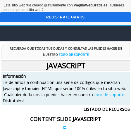
Este sitio web fue creado gratuitamente con
PaginaWebGratis.es
. ¿Quieres
tener tu propio sitio web?
REGÍSTRATE GRATIS
INICIO
RECUERDA QUE TODAS TUS DUDAS Y CONSULTAS LAS PUEDES HACER EN
NUESTRO
FORO DE SOPORTE
FORO
JAVASCRIPT
Información
DISEÑOS
Te dejamos a continuación una serie de códigos que mezclan
Javascript y también HTML que serán 100% útiles en tu sitio web.
CODIGOS
-Cualquier duda nos la puedes hacer en nuestro
foro de soporte
.
Disfrutalos!
RECURSOS
LISTADO DE RECURSOS
CONTENT SLIDE JAVASCRIPT
ESPECIALES