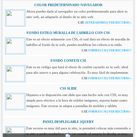
COLOR PREDETERNINADO NAVEGADOR
Ahora puedes darle al navegador un color predeterminado para abrir tu
sitio web, asi adaptarlo al diseño de tu sitio web.
CAT.
GENERADORES
|
VER RECURSO »
FONDO ESTILO MURALLA DE LADRILLO CON CSS
Este es un efecto solamente con CSS, el cual dara un efecto de muralla de
ladrillos al fondo de tu web, puedes modificar los colores a tu estilo.
CAT.
FORMAS CSS
|
VER RECURSO ?
FONDO CONFETI CSS
Este es un código que hará el efecto de confeti cayendo en tu web, ideal
para año nuevo o para alguna celebración. Es muy fácil de implementar.
CAT.
FORMAS CSS
|
VER RECURSO »
CSS SLIDE
Dejamos a tu disposición este slide que esta hecho solo con CSS, es muy
simple pero efectivo a la hora de exhibir imágenes, soporta hasta cuatro
imágenes. Este recurso se adapta a pantallas de mobiles y tablets.
CAT.
FORMAS CSS
|
VER RECURSO »
PANEL DESPLEGABLE JQUERY
Este recurso es muy útil para tu sitio, te permitirá colocar más contenido a
tu sitio y poder ocultarlo y solo ver cuando el usuario lo decida, es muy