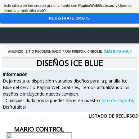
Este sitio web fue creado gratuitamente con
PaginaWebGratis.es
. ¿Quieres
tener tu propio sitio web?
REGÍSTRATE GRATIS
INICIO
ANUNCIO
: SITIO RECOMENDADO PARA FIREFOX, CHROME.
[MÁS INFO AQUI]
DISEÑOS ICE BLUE
FORO
Información
Dejamos a tu disposición variados diseños para la plantilla Ice
DISEÑOS
Blue del servicio Pagina Web Gratis.es, iremos actualizando los
diseños e incluyendo nuevos tambien.
CODIGOS
- Cualquier duda nos la puedes hacer en nuestro
foro de soporte
.
Disfrutalos!
RECURSOS
LISTADO DE RECURSOS
MARIO CONTROL
ESPECIALES