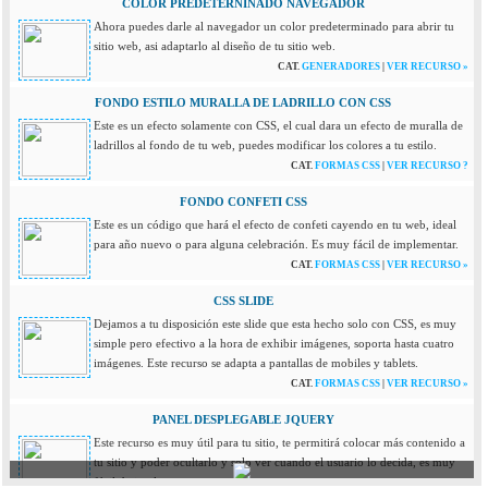
COLOR PREDETERNINADO NAVEGADOR
Ahora puedes darle al navegador un color predeterminado para abrir tu
sitio web, asi adaptarlo al diseño de tu sitio web.
CAT.
GENERADORES
|
VER RECURSO »
FONDO ESTILO MURALLA DE LADRILLO CON CSS
Este es un efecto solamente con CSS, el cual dara un efecto de muralla de
ladrillos al fondo de tu web, puedes modificar los colores a tu estilo.
CAT.
FORMAS CSS
|
VER RECURSO ?
FONDO CONFETI CSS
Este es un código que hará el efecto de confeti cayendo en tu web, ideal
para año nuevo o para alguna celebración. Es muy fácil de implementar.
CAT.
FORMAS CSS
|
VER RECURSO »
CSS SLIDE
Dejamos a tu disposición este slide que esta hecho solo con CSS, es muy
simple pero efectivo a la hora de exhibir imágenes, soporta hasta cuatro
imágenes. Este recurso se adapta a pantallas de mobiles y tablets.
CAT.
FORMAS CSS
|
VER RECURSO »
PANEL DESPLEGABLE JQUERY
Este recurso es muy útil para tu sitio, te permitirá colocar más contenido a
tu sitio y poder ocultarlo y solo ver cuando el usuario lo decida, es muy
fácil de implementar.