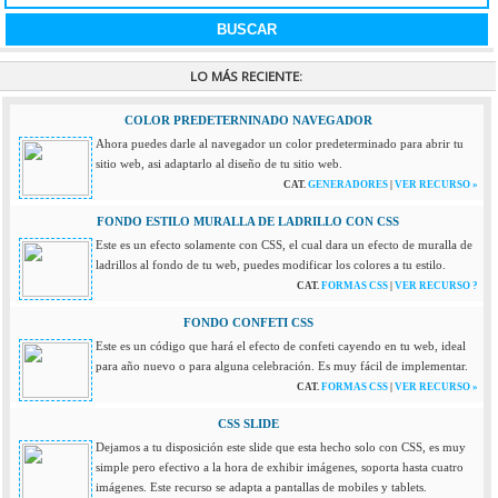
LO MÁS RECIENTE:
COLOR PREDETERNINADO NAVEGADOR
Ahora puedes darle al navegador un color predeterminado para abrir tu
sitio web, asi adaptarlo al diseño de tu sitio web.
CAT.
GENERADORES
|
VER RECURSO »
FONDO ESTILO MURALLA DE LADRILLO CON CSS
Este es un efecto solamente con CSS, el cual dara un efecto de muralla de
ladrillos al fondo de tu web, puedes modificar los colores a tu estilo.
CAT.
FORMAS CSS
|
VER RECURSO ?
FONDO CONFETI CSS
Este es un código que hará el efecto de confeti cayendo en tu web, ideal
para año nuevo o para alguna celebración. Es muy fácil de implementar.
CAT.
FORMAS CSS
|
VER RECURSO »
CSS SLIDE
Dejamos a tu disposición este slide que esta hecho solo con CSS, es muy
simple pero efectivo a la hora de exhibir imágenes, soporta hasta cuatro
imágenes. Este recurso se adapta a pantallas de mobiles y tablets.