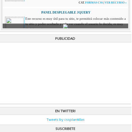
CAT.
FORMAS CSS
|
VER RECURSO »
PANEL DESPLEGABLE JQUERY
Este recurso es muy útil para tu sitio, te permitirá colocar más contenido a
tu sitio y poder ocultarlo y solo ver cuando el usuario lo decida, es muy
fácil de implementar.
CAT.
JQUERY
|
VER RECURSO »
PUBLICIDAD
LLUVIA DE ESTRELLAS EN TU WEB
Si buscas darle un efecto a tu pagina como estar viajando en el espacio,
este se vera genial! es muy simple de instalar y se ve de maravilla.
CAT.
JAVASCRIPT
|
VER RECURSO »
BUSCADOR INTERNO CP
Este menú es muy sencillo de instalar, pero primero lo debes configurar
con tus direcciones, solo debes colocar cada una de las palabras que
deseas que tus usuarios busque mas la URL. Es buscador genial y de muy
buen diseño.
CAT.
JUEGOS JS
|
VER RECURSO »
BARRA DE PROGRESO
EN TWITTER!
Barra de progreso es un recurso que a medida que vas bajando la pagina
Tweets by cssplantillas
una barra ubicada en el pie se va completando, es muy sencilla su
instalación y muy útil.
SUSCRIBETE
CAT.
JQUERY
|
VER RECURSO »