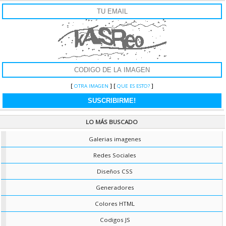
SCROLL LINEAL
Scroll lineal te permite mostrar los titulares de tus noticias de una forma
muy dinámica y sencilla. Es muy fácil de configurar y muy útil!
CAT.
JAVASCRIPT
|
VER RECURSO »
Z SLIDE
Z Slide, es un simple modo de presentar tus imágenes o tus titulares, es
muy fácil de implementar y te ahorra espacio y le dará interactividad a tu
[
] [
]
OTRA IMAGEN
QUE ES ESTO?
sitio.
CAT.
JS AVANZADOS
|
VER RECURSO ?
COLOR PREDETERNINADO NAVEGADOR
LO MÁS BUSCADO
Ahora puedes darle al navegador un color predeterminado para abrir tu
sitio web, asi adaptarlo al diseño de tu sitio web.
Galerias imagenes
CAT.
GENERADORES
|
VER RECURSO »
Redes Sociales
FONDO ESTILO MURALLA DE LADRILLO CON CSS
Diseños CSS
Este es un efecto solamente con CSS, el cual dara un efecto de muralla de
ladrillos al fondo de tu web, puedes modificar los colores a tu estilo.
Generadores
CAT.
FORMAS CSS
|
VER RECURSO ?
Colores HTML
FONDO CONFETI CSS
Este es un código que hará el efecto de confeti cayendo en tu web, ideal
Codigos JS