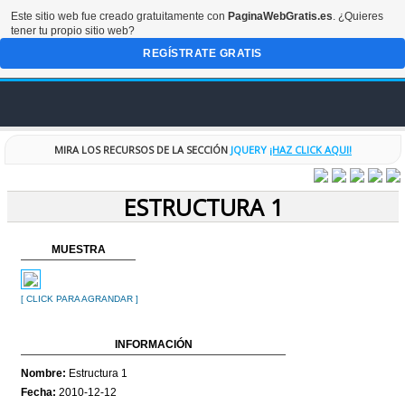
Este sitio web fue creado gratuitamente con
PaginaWebGratis.es
. ¿Quieres
tener tu propio sitio web?
REGÍSTRATE GRATIS
INICIO
MIRA LOS RECURSOS DE LA SECCIÓN
JQUERY
¡HAZ CLICK AQUI!
FORO
ESTRUCTURA 1
DISEÑOS
MUESTRA
CODIGOS
[ CLICK PARA AGRANDAR ]
RECURSOS
INFORMACIÓN
ESPECIALES
Nombre:
Estructura 1
Fecha:
2010-12-12