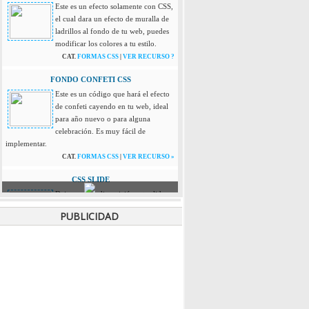
Este es un efecto solamente con CSS,
el cual dara un efecto de muralla de
ladrillos al fondo de tu web, puedes
modificar los colores a tu estilo.
CAT.
FORMAS CSS
|
VER RECURSO ?
FONDO CONFETI CSS
Este es un código que hará el efecto
de confeti cayendo en tu web, ideal
para año nuevo o para alguna
celebración. Es muy fácil de
implementar.
CAT.
FORMAS CSS
|
VER RECURSO »
CSS SLIDE
Dejamos a tu disposición este slide
que esta hecho solo con CSS, es muy
PUBLICIDAD
simple pero efectivo a la hora de
exhibir imágenes, soporta hasta
cuatro imágenes. Este recurso se adapta a pantallas
de mobiles y tablets.
CAT.
FORMAS CSS
|
VER RECURSO »
PANEL DESPLEGABLE JQUERY
Este recurso es muy útil para tu sitio,