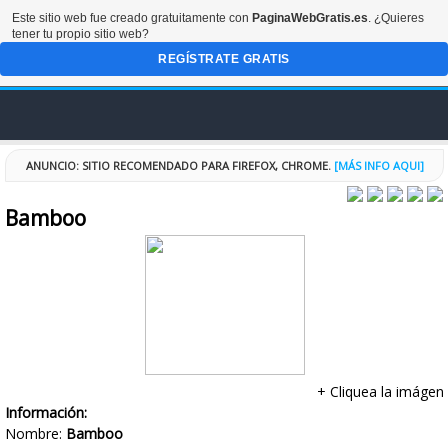
Este sitio web fue creado gratuitamente con
PaginaWebGratis.es
. ¿Quieres
tener tu propio sitio web?
REGÍSTRATE GRATIS
INICIO
ANUNCIO
: SITIO RECOMENDADO PARA FIREFOX, CHROME.
[MÁS INFO AQUI]
Bamboo
FORO
DISEÑOS
CODIGOS
RECURSOS
+ Cliquea la imágen
Información:
ESPECIALES
Nombre:
Bamboo