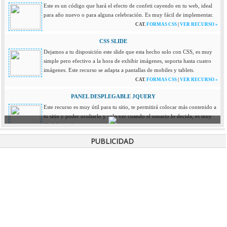
Este es un código que hará el efecto de confeti cayendo en tu web, ideal
para año nuevo o para alguna celebración. Es muy fácil de implementar.
CAT.
FORMAS CSS
|
VER RECURSO »
CSS SLIDE
Dejamos a tu disposición este slide que esta hecho solo con CSS, es muy
simple pero efectivo a la hora de exhibir imágenes, soporta hasta cuatro
imágenes. Este recurso se adapta a pantallas de mobiles y tablets.
CAT.
FORMAS CSS
|
VER RECURSO »
PANEL DESPLEGABLE JQUERY
Este recurso es muy útil para tu sitio, te permitirá colocar más contenido a
tu sitio y poder ocultarlo y solo ver cuando el usuario lo decida, es muy
fácil de implementar.
CAT.
JQUERY
|
VER RECURSO »
PUBLICIDAD
LLUVIA DE ESTRELLAS EN TU WEB
Si buscas darle un efecto a tu pagina como estar viajando en el espacio,
este se vera genial! es muy simple de instalar y se ve de maravilla.
CAT.
JAVASCRIPT
|
VER RECURSO »
BUSCADOR INTERNO CP
Este menú es muy sencillo de instalar, pero primero lo debes configurar
con tus direcciones, solo debes colocar cada una de las palabras que
deseas que tus usuarios busque mas la URL. Es buscador genial y de muy