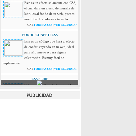
Este es un efecto solamente con CSS,
el cual dara un efecto de muralla de
ladrillos al fondo de tu web, puedes
modificar los colores a tu estilo.
CAT.
FORMAS CSS
|
VER RECURSO ?
FONDO CONFETI CSS
Este es un código que hará el efecto
de confeti cayendo en tu web, ideal
para año nuevo o para alguna
celebración. Es muy fácil de
implementar.
CAT.
FORMAS CSS
|
VER RECURSO »
CSS SLIDE
Dejamos a tu disposición este slide
que esta hecho solo con CSS, es muy
PUBLICIDAD
simple pero efectivo a la hora de
exhibir imágenes, soporta hasta
cuatro imágenes. Este recurso se adapta a pantallas
de mobiles y tablets.
CAT.
FORMAS CSS
|
VER RECURSO »
PANEL DESPLEGABLE JQUERY
Este recurso es muy útil para tu sitio,