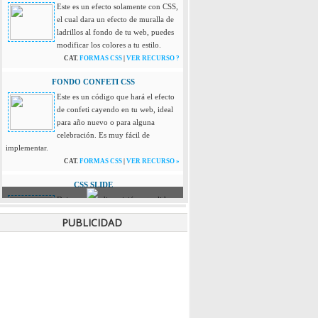
Este es un efecto solamente con CSS,
el cual dara un efecto de muralla de
ladrillos al fondo de tu web, puedes
modificar los colores a tu estilo.
CAT.
FORMAS CSS
|
VER RECURSO ?
FONDO CONFETI CSS
Este es un código que hará el efecto
de confeti cayendo en tu web, ideal
para año nuevo o para alguna
celebración. Es muy fácil de
implementar.
CAT.
FORMAS CSS
|
VER RECURSO »
CSS SLIDE
Dejamos a tu disposición este slide
que esta hecho solo con CSS, es muy
PUBLICIDAD
simple pero efectivo a la hora de
exhibir imágenes, soporta hasta
cuatro imágenes. Este recurso se adapta a pantallas
de mobiles y tablets.
CAT.
FORMAS CSS
|
VER RECURSO »
PANEL DESPLEGABLE JQUERY
Este recurso es muy útil para tu sitio,