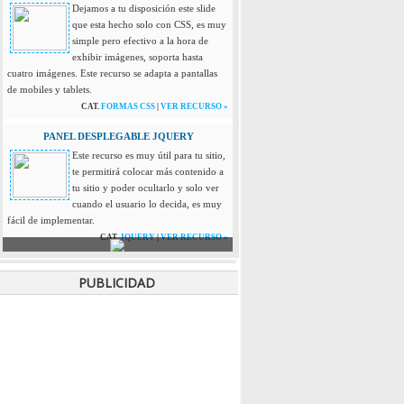
Dejamos a tu disposición este slide
que esta hecho solo con CSS, es muy
simple pero efectivo a la hora de
exhibir imágenes, soporta hasta
cuatro imágenes. Este recurso se adapta a pantallas
de mobiles y tablets.
CAT.
FORMAS CSS
|
VER RECURSO »
PANEL DESPLEGABLE JQUERY
Este recurso es muy útil para tu sitio,
te permitirá colocar más contenido a
tu sitio y poder ocultarlo y solo ver
cuando el usuario lo decida, es muy
fácil de implementar.
CAT.
JQUERY
|
VER RECURSO »
LLUVIA DE ESTRELLAS EN TU WEB
PUBLICIDAD
Si buscas darle un efecto a tu pagina
como estar viajando en el espacio,
este se vera genial! es muy simple de
instalar y se ve de maravilla.
CAT.
JAVASCRIPT
|
VER RECURSO »
BUSCADOR INTERNO CP
Este menú es muy sencillo de