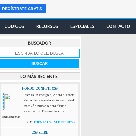
COLOR PREDETERNINADO NAVEGADOR
REGÍSTRATE GRATIS
Ahora puedes darle al navegador un
color predeterminado para abrir tu
sitio web, asi adaptarlo al diseño de
CODIGOS
RECURSOS
ESPECIALES
CONTACTO
tu sitio web.
CAT.
GENERADORES
|
VER RECURSO »
BUSCADOR
FONDO ESTILO MURALLA DE LADRILLO
CON CSS
Este es un efecto solamente con CSS,
el cual dara un efecto de muralla de
ladrillos al fondo de tu web, puedes
modificar los colores a tu estilo.
LO MÁS RECIENTE:
CAT.
FORMAS CSS
|
VER RECURSO ?
FONDO CONFETI CSS
Este es un código que hará el efecto
de confeti cayendo en tu web, ideal
para año nuevo o para alguna
celebración. Es muy fácil de
implementar.
CAT.
FORMAS CSS
|
VER RECURSO »
CSS SLIDE