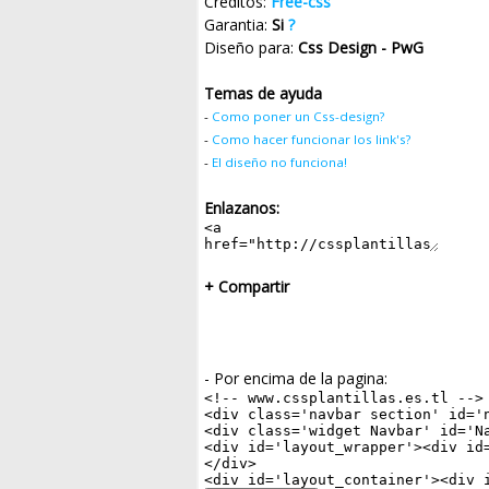
Creditos:
Free-css
Garantia:
Si
?
Diseño para:
Css Design - PwG
Temas de ayuda
-
Como poner un Css-design?
-
Como hacer funcionar los link's?
-
El diseño no funciona!
Enlazanos:
+ Compartir
- Por encima de la pagina: