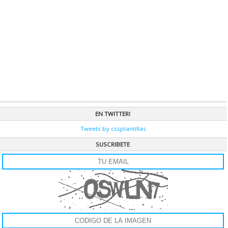
Si buscas darle un efecto a tu pagina como estar viajando en el espacio,
este se vera genial! es muy simple de instalar y se ve de maravilla.
CAT.
JAVASCRIPT
|
VER RECURSO »
BUSCADOR INTERNO CP
Este menú es muy sencillo de instalar, pero primero lo debes configurar
con tus direcciones, solo debes colocar cada una de las palabras que
deseas que tus usuarios busque mas la URL. Es buscador genial y de muy
buen diseño.
CAT.
JUEGOS JS
|
VER RECURSO »
BARRA DE PROGRESO
EN TWITTER!
Barra de progreso es un recurso que a medida que vas bajando la pagina
Tweets by cssplantillas
una barra ubicada en el pie se va completando, es muy sencilla su
instalación y muy útil.
SUSCRIBETE
CAT.
JQUERY
|
VER RECURSO »
SCROLL LINEAL
Scroll lineal te permite mostrar los titulares de tus noticias de una forma
muy dinámica y sencilla. Es muy fácil de configurar y muy útil!
CAT.
JAVASCRIPT
|
VER RECURSO »
Z SLIDE
Z Slide, es un simple modo de presentar tus imágenes o tus titulares, es