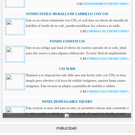
CAT.
GENERADORES
|
VER RECURSO »
FONDO ESTILO MURALLA DE LADRILLO CON CSS
Este es un efecto solamente con CSS, el cual dara un efecto de muralla de
ladrillos al fondo de tu web, puedes modificar los colores a tu estilo.
CAT.
FORMAS CSS
|
VER RECURSO ?
FONDO CONFETI CSS
Este es un código que hará el efecto de confeti cayendo en tu web, ideal
para año nuevo o para alguna celebración. Es muy fácil de implementar.
CAT.
FORMAS CSS
|
VER RECURSO »
CSS SLIDE
Dejamos a tu disposición este slide que esta hecho solo con CSS, es muy
simple pero efectivo a la hora de exhibir imágenes, soporta hasta cuatro
imágenes. Este recurso se adapta a pantallas de mobiles y tablets.
CAT.
FORMAS CSS
|
VER RECURSO »
PANEL DESPLEGABLE JQUERY
Este recurso es muy útil para tu sitio, te permitirá colocar más contenido a
tu sitio y poder ocultarlo y solo ver cuando el usuario lo decida, es muy
fácil de implementar.
CAT.
JQUERY
|
VER RECURSO »
PUBLICIDAD
LLUVIA DE ESTRELLAS EN TU WEB