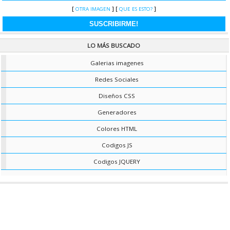
muy fácil de implementar y te ahorra espacio y le dará interactividad a tu
[
] [
]
OTRA IMAGEN
QUE ES ESTO?
sitio.
CAT.
JS AVANZADOS
|
VER RECURSO ?
COLOR PREDETERNINADO NAVEGADOR
LO MÁS BUSCADO
Ahora puedes darle al navegador un color predeterminado para abrir tu
sitio web, asi adaptarlo al diseño de tu sitio web.
Galerias imagenes
CAT.
GENERADORES
|
VER RECURSO »
Redes Sociales
FONDO ESTILO MURALLA DE LADRILLO CON CSS
Diseños CSS
Este es un efecto solamente con CSS, el cual dara un efecto de muralla de
ladrillos al fondo de tu web, puedes modificar los colores a tu estilo.
Generadores
CAT.
FORMAS CSS
|
VER RECURSO ?
Colores HTML
FONDO CONFETI CSS
Este es un código que hará el efecto de confeti cayendo en tu web, ideal
Codigos JS
para año nuevo o para alguna celebración. Es muy fácil de implementar.
Codigos JQUERY
CAT.
FORMAS CSS
|
VER RECURSO »
CSS SLIDE
Dejamos a tu disposición este slide que esta hecho solo con CSS, es muy
simple pero efectivo a la hora de exhibir imágenes, soporta hasta cuatro
imágenes. Este recurso se adapta a pantallas de mobiles y tablets.
CAT.
FORMAS CSS
|
VER RECURSO »