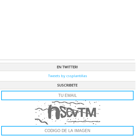
Si buscas darle un efecto a tu pagina como estar viajando en el espacio,
este se vera genial! es muy simple de instalar y se ve de maravilla.
CAT.
JAVASCRIPT
|
VER RECURSO »
BUSCADOR INTERNO CP
Este menú es muy sencillo de instalar, pero primero lo debes configurar
con tus direcciones, solo debes colocar cada una de las palabras que
deseas que tus usuarios busque mas la URL. Es buscador genial y de muy
buen diseño.
CAT.
JUEGOS JS
|
VER RECURSO »
BARRA DE PROGRESO
EN TWITTER!
Barra de progreso es un recurso que a medida que vas bajando la pagina
Tweets by cssplantillas
una barra ubicada en el pie se va completando, es muy sencilla su
instalación y muy útil.
SUSCRIBETE
CAT.
JQUERY
|
VER RECURSO »
SCROLL LINEAL
Scroll lineal te permite mostrar los titulares de tus noticias de una forma
muy dinámica y sencilla. Es muy fácil de configurar y muy útil!
CAT.
JAVASCRIPT
|
VER RECURSO »
Z SLIDE
Z Slide, es un simple modo de presentar tus imágenes o tus titulares, es