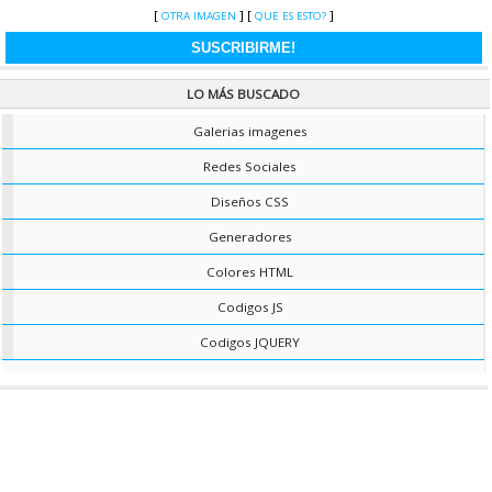
muy fácil de implementar y te ahorra espacio y le dará interactividad a tu
[
] [
]
OTRA IMAGEN
QUE ES ESTO?
sitio.
CAT.
JS AVANZADOS
|
VER RECURSO ?
COLOR PREDETERNINADO NAVEGADOR
LO MÁS BUSCADO
Ahora puedes darle al navegador un color predeterminado para abrir tu
sitio web, asi adaptarlo al diseño de tu sitio web.
Galerias imagenes
CAT.
GENERADORES
|
VER RECURSO »
Redes Sociales
FONDO ESTILO MURALLA DE LADRILLO CON CSS
Diseños CSS
Este es un efecto solamente con CSS, el cual dara un efecto de muralla de
ladrillos al fondo de tu web, puedes modificar los colores a tu estilo.
Generadores
CAT.
FORMAS CSS
|
VER RECURSO ?
Colores HTML
FONDO CONFETI CSS
Este es un código que hará el efecto de confeti cayendo en tu web, ideal
Codigos JS
para año nuevo o para alguna celebración. Es muy fácil de implementar.
Codigos JQUERY
CAT.
FORMAS CSS
|
VER RECURSO »
CSS SLIDE
Dejamos a tu disposición este slide que esta hecho solo con CSS, es muy
simple pero efectivo a la hora de exhibir imágenes, soporta hasta cuatro
imágenes. Este recurso se adapta a pantallas de mobiles y tablets.
CAT.
FORMAS CSS
|
VER RECURSO »