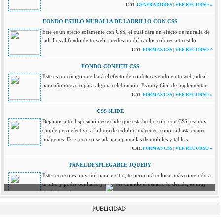
CAT.
GENERADORES
|
VER RECURSO »
FONDO ESTILO MURALLA DE LADRILLO CON CSS
Este es un efecto solamente con CSS, el cual dara un efecto de muralla de
ladrillos al fondo de tu web, puedes modificar los colores a tu estilo.
CAT.
FORMAS CSS
|
VER RECURSO ?
FONDO CONFETI CSS
Este es un código que hará el efecto de confeti cayendo en tu web, ideal
para año nuevo o para alguna celebración. Es muy fácil de implementar.
CAT.
FORMAS CSS
|
VER RECURSO »
CSS SLIDE
Dejamos a tu disposición este slide que esta hecho solo con CSS, es muy
simple pero efectivo a la hora de exhibir imágenes, soporta hasta cuatro
imágenes. Este recurso se adapta a pantallas de mobiles y tablets.
CAT.
FORMAS CSS
|
VER RECURSO »
PANEL DESPLEGABLE JQUERY
Este recurso es muy útil para tu sitio, te permitirá colocar más contenido a
tu sitio y poder ocultarlo y solo ver cuando el usuario lo decida, es muy
fácil de implementar.
CAT.
JQUERY
|
VER RECURSO »
PUBLICIDAD
LLUVIA DE ESTRELLAS EN TU WEB