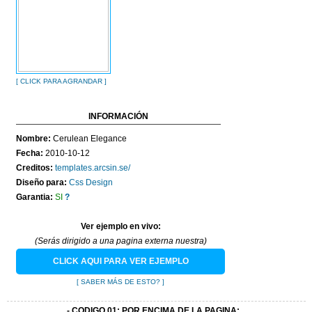
CONTACTO
[ CLICK PARA AGRANDAR ]
INFORMACIÓN
Nombre:
Cerulean Elegance
Fecha:
2010-10-12
Creditos:
templates.arcsin.se/
Diseño para:
Css Design
Garantia:
SI
?
Ver ejemplo en vivo:
(Serás dirigido a una pagina externa nuestra)
CLICK AQUI PARA VER EJEMPLO
[ SABER MÁS DE ESTO? ]
- CODIGO 01: POR ENCIMA DE LA PAGINA: