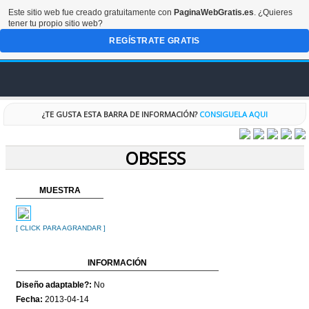
Este sitio web fue creado gratuitamente con
PaginaWebGratis.es
. ¿Quieres
tener tu propio sitio web?
REGÍSTRATE GRATIS
INICIO
¿TE GUSTA ESTA BARRA DE INFORMACIÓN?
CONSIGUELA AQUI
FORO
OBSESS
DISEÑOS
MUESTRA
CODIGOS
[ CLICK PARA AGRANDAR ]
RECURSOS
INFORMACIÓN
ESPECIALES
Diseño adaptable?:
No
Fecha:
2013-04-14