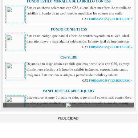
FONDO ESTILO MURALLA DE LADRILLO CON CSS
Este es un efecto solamente con CSS, el cual dara un efecto de muralla de
ladrillos al fondo de tu web, puedes modificar los colores a tu estilo.
CAT.
FORMAS CSS
|
VER RECURSO ?
FONDO CONFETI CSS
Este es un código que hará el efecto de confeti cayendo en tu web, ideal
para año nuevo o para alguna celebración. Es muy fácil de implementar.
CAT.
FORMAS CSS
|
VER RECURSO »
CSS SLIDE
Dejamos a tu disposición este slide que esta hecho solo con CSS, es muy
simple pero efectivo a la hora de exhibir imágenes, soporta hasta cuatro
imágenes. Este recurso se adapta a pantallas de mobiles y tablets.
CAT.
FORMAS CSS
|
VER RECURSO »
PANEL DESPLEGABLE JQUERY
Este recurso es muy útil para tu sitio, te permitirá colocar más contenido a
tu sitio y poder ocultarlo y solo ver cuando el usuario lo decida, es muy
fácil de implementar.
CAT.
JQUERY
|
VER RECURSO »
PUBLICIDAD
LLUVIA DE ESTRELLAS EN TU WEB
Si buscas darle un efecto a tu pagina como estar viajando en el espacio,
este se vera genial! es muy simple de instalar y se ve de maravilla.