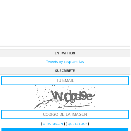
CAT.
JAVASCRIPT
|
VER RECURSO »
BUSCADOR INTERNO CP
Este menú es muy sencillo de instalar, pero primero lo debes configurar
con tus direcciones, solo debes colocar cada una de las palabras que
deseas que tus usuarios busque mas la URL. Es buscador genial y de muy
buen diseño.
CAT.
JUEGOS JS
|
VER RECURSO »
BARRA DE PROGRESO
EN TWITTER!
Barra de progreso es un recurso que a medida que vas bajando la pagina
Tweets by cssplantillas
una barra ubicada en el pie se va completando, es muy sencilla su
instalación y muy útil.
SUSCRIBETE
CAT.
JQUERY
|
VER RECURSO »
SCROLL LINEAL
Scroll lineal te permite mostrar los titulares de tus noticias de una forma
muy dinámica y sencilla. Es muy fácil de configurar y muy útil!
CAT.
JAVASCRIPT
|
VER RECURSO »
Z SLIDE
Z Slide, es un simple modo de presentar tus imágenes o tus titulares, es
muy fácil de implementar y te ahorra espacio y le dará interactividad a tu
[
] [
]
OTRA IMAGEN
QUE ES ESTO?
sitio.